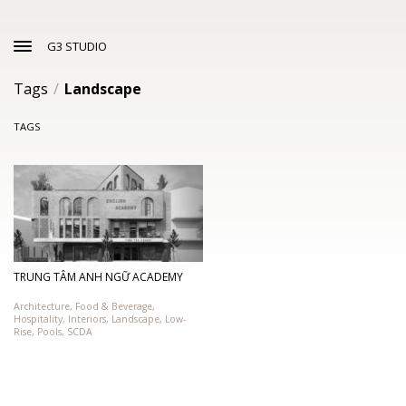
G3 STUDIO
Tags
/
Landscape
TAGS
TRUNG TÂM ANH NGỮ ACADEMY
Architecture
,
Food & Beverage
,
Hospitality
,
Interiors
,
Landscape
,
Low-
Rise
,
Pools
,
SCDA