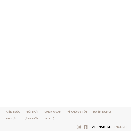
KIẾN TRÚC
NỘI THẤT
CẢNH QUAN
VỀ CHÚNG TÔI
TUYỂN DỤNG
TIN TỨC
DỰ ÁN MỚI
LIÊN HỆ
VIETNAMESE
ENGLISH