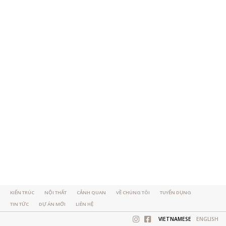
KIẾN TRÚC
NỘI THẤT
CẢNH QUAN
VỀ CHÚNG TÔI
TUYỂN DỤNG
TIN TỨC
DỰ ÁN MỚI
LIÊN HỆ
VIETNAMESE
ENGLISH