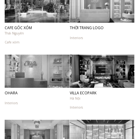
CAFE GÓC XÓM
THỜI TRANG LOGO
Thái Nguyên
Interiors
Cafe xóm
OHARA
VILLA ECOPARK
Hà Nội
Interiors
Interiors