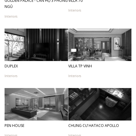
GOLDEN PALACE - CĂN HỘ 3 PHÒNG
VILLA 70
NGỦ
Interiors
Interiors
DUPLEX
VILLA TP VINH
Interiors
Interiors
PEN HOUSE
CHUNG CƯ HATACO APOLLO
Interiors
Interiors