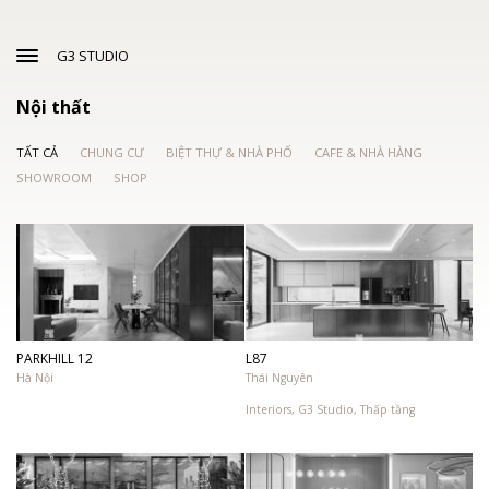
G3 STUDIO
Nội thất
TẤT CẢ
CHUNG CƯ
BIỆT THỰ & NHÀ PHỐ
CAFE & NHÀ HÀNG
SHOWROOM
SHOP
PARKHILL 12
L87
Hà Nội
Thái Nguyên
Interiors
,
G3 Studio
,
Thấp tầng